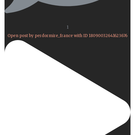
1
Open post by perdormire_france with ID 18090032641623676