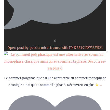
0
Open post by perdormire_france with ID 17883916275285721
Le sommeil polyphasique est une alternative au sommeil monophase
...
classique ainsi qu`au sommeil biphasé. Découvrez-en plus