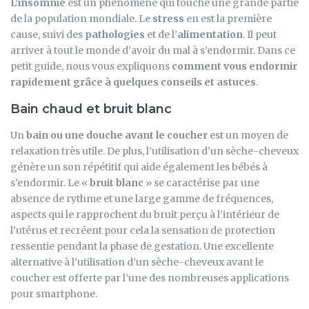
L’insomnie
est un phénomène qui touche une grande partie
de la population mondiale. Le
stress
en est la première
cause, suivi des
pathologies
et de l’
alimentation
. Il peut
arriver à tout le monde d’avoir du mal à s’endormir. Dans ce
petit guide, nous vous expliquons
comment vous endormir
rapidement grâce à quelques conseils et astuces
.
Bain chaud et bruit blanc
Un
bain ou une douche avant le coucher
est un moyen de
relaxation très utile. De plus, l’utilisation d’un sèche-cheveux
génère un son répétitif qui aide également les bébés à
s’endormir. Le «
bruit blanc
» se caractérise par une
absence de rythme et une large gamme de fréquences,
aspects qui le rapprochent du bruit perçu à l’intérieur de
l’utérus et recréent pour cela la sensation de protection
ressentie pendant la phase de gestation. Une excellente
alternative à l’utilisation d’un sèche-cheveux avant le
coucher est offerte par l’une des nombreuses applications
pour smartphone.