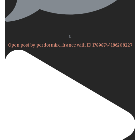
0
Open post by perdormire_france with ID 17898744186208227