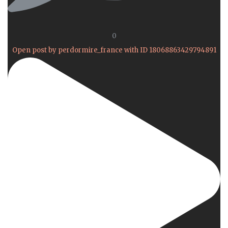
0
Open post by perdormire_france with ID 18068863429794891