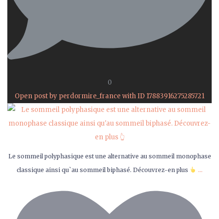
0
Open post by perdormire_france with ID 17883916275285721
Le sommeil polyphasique est une alternative au sommeil monophase
...
classique ainsi qu`au sommeil biphasé. Découvrez-en plus