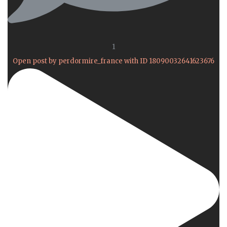
1
Open post by perdormire_france with ID 18090032641623676