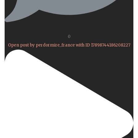
0
Open post by perdormire_france with ID 17898744186208227