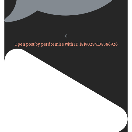
0
Open post by perdormire with ID 18190294108386926