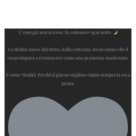
L`energia non si trova. Si costruisce ogni notte.
La vitalità nasce dal ritmo, dalla costanza, da un sonno che il
corpo impara a riconoscere come una promessa mantenuta.
V come Vitalità. Perché il giorno migliore inizia sempre la sera
prima.