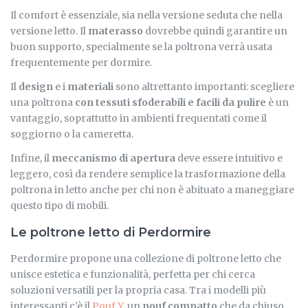
Il comfort è essenziale, sia nella versione seduta che nella
versione letto. Il
materasso
dovrebbe quindi garantire un
buon supporto, specialmente se la poltrona verrà usata
frequentemente per dormire.
Il
design
e i
materiali
sono altrettanto importanti: scegliere
una poltrona
con tessuti sfoderabili e facili da pulire
è un
vantaggio, soprattutto in ambienti frequentati come il
soggiorno o la cameretta.
Infine, il
meccanismo di apertura
deve essere intuitivo e
leggero, così da rendere semplice la trasformazione della
poltrona in letto anche per chi non è abituato a maneggiare
questo tipo di mobili.
Le poltrone letto di Perdormire
Perdormire propone una collezione di poltrone letto che
unisce estetica e funzionalità, perfetta per chi cerca
soluzioni versatili per la propria casa. Tra i modelli più
interessanti c’è il
Pouf Y
, un
pouf compatto
che da chiuso