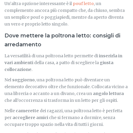
Un’altra opzione interessante è il
pouf letto
, un
complemento ancora più compatto che, da chiuso, sembra
un semplice pouf o poggiapiedi, mentre da aperto diventa
un vero e proprio letto singolo.
Dove mettere la poltrona letto: consigli di
arredamento
La versatilità di una poltrona letto permette di
inserirla in
vari ambienti
della casa, a patto di scegliere la
giusta
collocazione
.
Nel
soggiorno
, una poltrona letto può diventare un
elemento decorativo oltre che funzionale. Collocata vicino a
una libreria o accanto a un divano, crea un
angolo lettura
che all’occorrenza si trasforma in un letto per gli ospiti.
Nelle
camerette
dei ragazzi, una poltrona letto è perfetta
per
accogliere amici
che si fermano a dormire, senza
occupare troppo spazio nella vita di tutti i giorni.