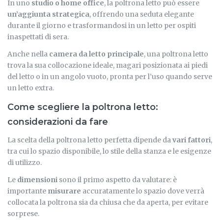
In uno
studio o home office
, la poltrona letto può essere
un’aggiunta strategica
, offrendo una seduta elegante
durante il giorno e trasformandosi in un letto per ospiti
inaspettati di sera.
Anche nella
camera da letto principale
, una poltrona letto
trova la sua collocazione ideale, magari posizionata ai piedi
del letto o in un angolo vuoto, pronta per l’uso quando serve
un letto extra.
Come scegliere la poltrona letto:
considerazioni da fare
La scelta della poltrona letto perfetta dipende da
vari fattori
,
tra cui lo spazio disponibile, lo stile della stanza e le esigenze
di utilizzo.
Le
dimensioni
sono il primo aspetto da valutare: è
importante
misurare
accuratamente lo spazio dove verrà
collocata la poltrona sia da chiusa che da aperta, per evitare
sorprese.