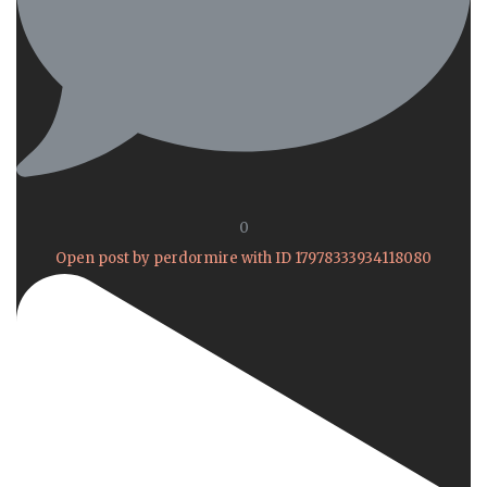
0
Open post by perdormire with ID 17978333934118080