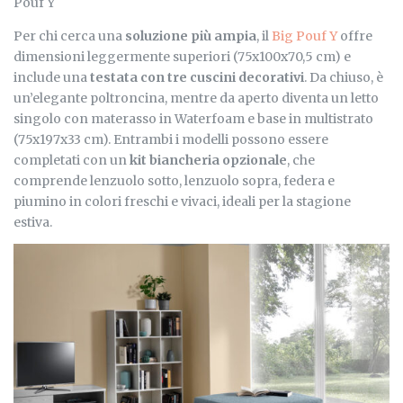
Pouf Y
Per chi cerca una
soluzione più ampia
, il
Big Pouf Y
offre
dimensioni leggermente superiori (75x100x70,5 cm) e
include una
testata con tre cuscini decorativi
. Da chiuso, è
un’elegante poltroncina, mentre da aperto diventa un letto
singolo con materasso in Waterfoam e base in multistrato
(75x197x33 cm). Entrambi i modelli possono essere
completati con un
kit biancheria opzionale
, che
comprende lenzuolo sotto, lenzuolo sopra, federa e
piumino in colori freschi e vivaci, ideali per la stagione
estiva.