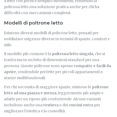
a letto con pochi e semplici movimenti, rendendo la
poltrona letto una soluzione pratica anche per chi ha
difficoltà con meccanismi complessi.
Modelli di poltrone letto
Esistono diversi modelli di poltrone letto, pensati per
soddisfare esigenze diverse in termini di spazio, comfort e
stile.
Il modello più comune è la
poltrona letto singola
, che si
trasforma in un letto di dimensioni standard per una
persona. Queste poltrone sono spesso
compatte e facili da
aprire
, rendendole perfette per piccoli appartamenti o
stanze multifunzionali.
Per chi necessita di maggiore spazio, esistono le
poltrone
letto ad una piazza e mezza
, leggermente più ampie e
adatte per un riposo più confortevole. Alcune varianti
includono anche una
testiera
o dei
cuscini extra
per
migliorare l’estetica e la comodità.