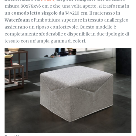
misura 80x78x46 cm e che, una volta aperto, si trasforma in
un
comodo letto singolo da 74×210 cm
. Il materasso in
Waterfoam
e l’imbottitura superiore in tessuto anallergico
assicurano un riposo confortevole. Questo modello è
completamente sfoderabile e disponibile in due tipologie di
tessuto con un’ampia gamma di colori.