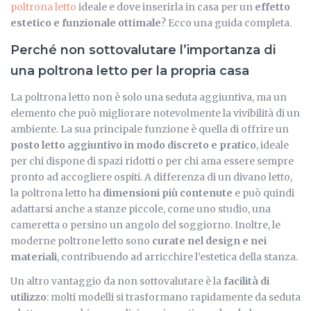
poltrona letto
ideale e dove inserirla in casa per un
effetto
estetico e funzionale ottimale
? Ecco una guida completa.
Perché non sottovalutare l’importanza di
una poltrona letto per la propria casa
La poltrona letto non è solo una seduta aggiuntiva, ma un
elemento che può migliorare notevolmente la vivibilità di un
ambiente. La sua principale funzione è quella di offrire un
posto letto aggiuntivo in modo discreto e pratico
, ideale
per chi dispone di spazi ridotti o per chi ama essere sempre
pronto ad accogliere ospiti. A differenza di un divano letto,
la poltrona letto ha
dimensioni più contenute
e può quindi
adattarsi anche a stanze piccole, come uno studio, una
cameretta o persino un angolo del soggiorno. Inoltre, le
moderne poltrone letto sono
curate nel design e nei
materiali
, contribuendo ad arricchire l’estetica della stanza.
Un altro vantaggio da non sottovalutare è la
facilità di
utilizzo
: molti modelli si trasformano rapidamente da seduta