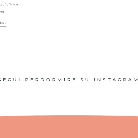
si dedica a
opo…
ING
SEGUI PERDORMIRE SU INSTAGRA