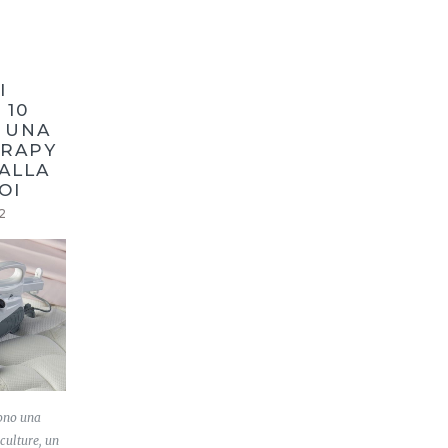
I
 10
R UNA
ERAPY
ALLA
OI
2
sono una
culture, un