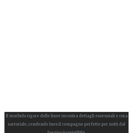
Il morbido rigore delle linee incontra dettagli essenziali e cura
sartoriale, rendendo Ines il compagno perfetto per notti dal
fascino irresistibile.