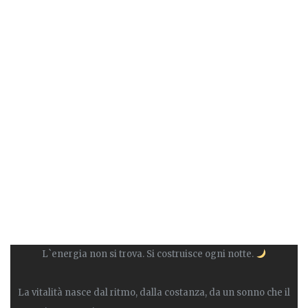
L`energia non si trova. Si costruisce ogni notte.
La vitalità nasce dal ritmo, dalla costanza, da un sonno che il