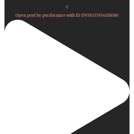
0
Open post by perdormire with ID 17978333934118080