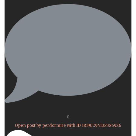
0
Open post by perdormire with ID 18190294108386926