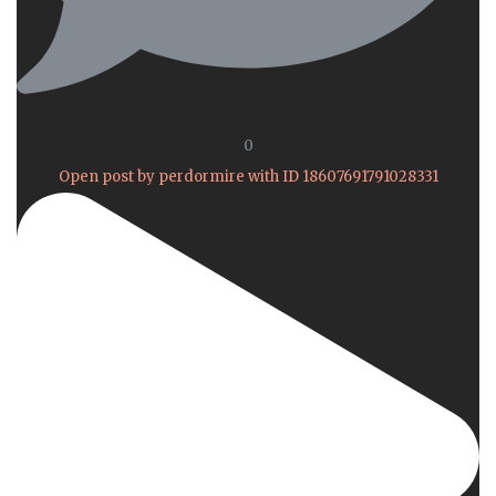
0
Open post by perdormire with ID 18607691791028331