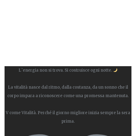
L`energia non si trova. Si costruisce ogni notte.
La vitalità nasce dal ritmo, dalla costanza, da un sonno che il
corpo impara a riconoscere come una promessa mantenuta.
V come Vitalità. Perché il giorno migliore inizia sempre la sera
prima.