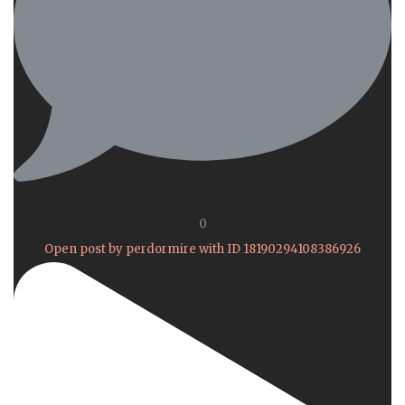
0
Open post by perdormire with ID 18190294108386926