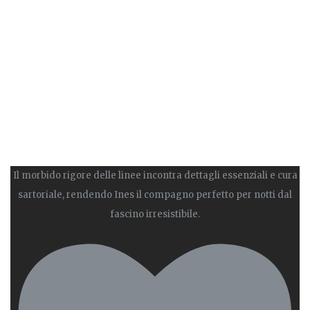
Il morbido rigore delle linee incontra dettagli essenziali e cura
sartoriale, rendendo Ines il compagno perfetto per notti dal
fascino irresistibile.