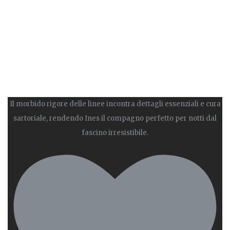
Il morbido rigore delle linee incontra dettagli essenziali e cura
sartoriale, rendendo Ines il compagno perfetto per notti dal
fascino irresistibile.