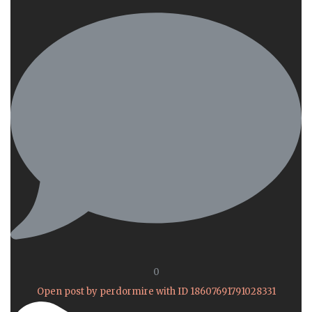
0
Open post by perdormire with ID 18607691791028331