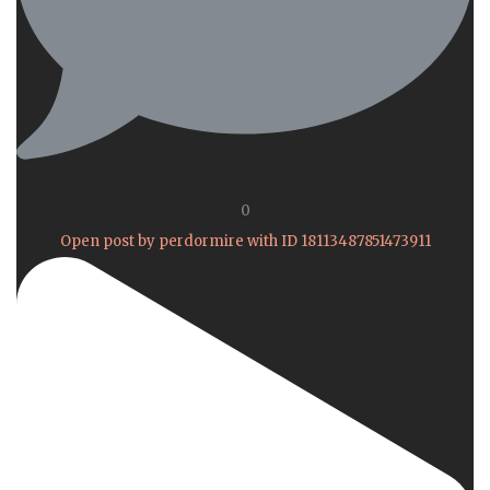
0
Open post by perdormire with ID 18113487851473911