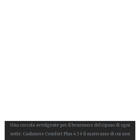
Una coccola avvolgente per il benessere del riposo di ogni
notte. Cashmere Comfort Plus 4.5 è il materasso di cui non