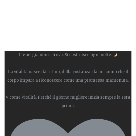
L`energia non si trova. Si costruisce ogni notte.
La vitalità nasce dal ritmo, dalla costanza, da un sonno che il
corpo impara a riconoscere come una promessa mantenuta.
V come Vitalità. Perché il giorno migliore inizia sempre la sera
prima.