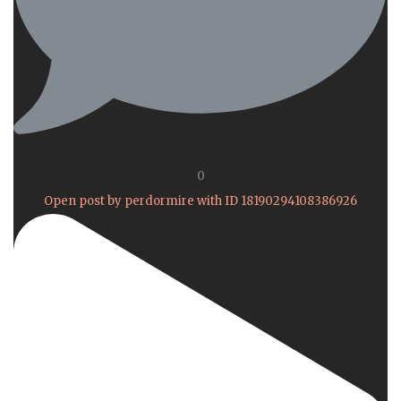
0
Open post by perdormire with ID 18190294108386926