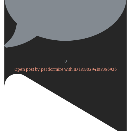
0
Open post by perdormire with ID 18190294108386926