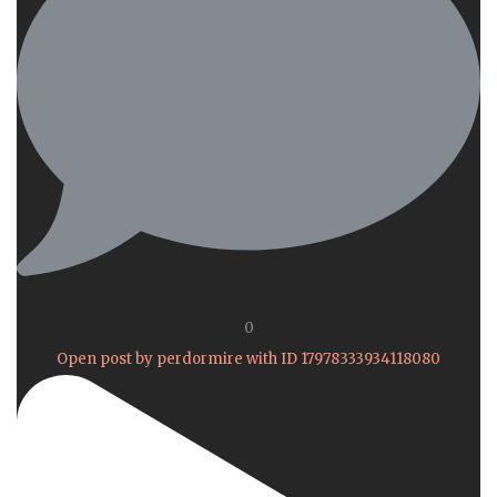
0
Open post by perdormire with ID 17978333934118080