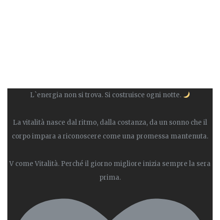
L`energia non si trova. Si costruisce ogni notte.
La vitalità nasce dal ritmo, dalla costanza, da un sonno che il
corpo impara a riconoscere come una promessa mantenuta.
V come Vitalità. Perché il giorno migliore inizia sempre la sera
prima.