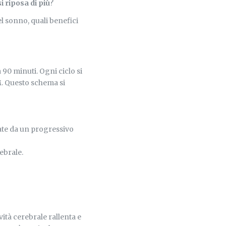
i riposa di più
?
 sonno, quali benefici
 90 minuti. Ogni ciclo si
M. Questo schema si
zate da un progressivo
rebrale.
ività cerebrale rallenta e