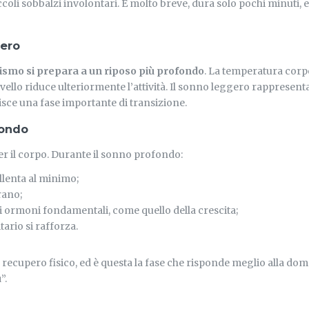
ccoli sobbalzi involontari. È molto breve, dura solo pochi minuti,
gero
ismo si prepara a un riposo più profondo
. La temperatura corpo
ervello riduce ulteriormente l’attività. Il sonno leggero rappresent
uisce una fase importante di transizione.
fondo
per il corpo. Durante il sonno profondo:
llenta al minimo;
erano;
 ormoni fondamentali, come quello della crescita;
ario si rafforza.
o recupero fisico, ed è questa la fase che risponde meglio alla do
ù
”.