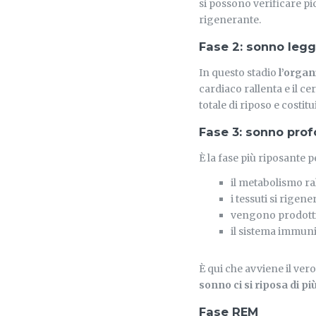
si possono verificare pi
rigenerante.
Fase 2: sonno leg
In questo stadio
l’organ
cardiaco rallenta e il c
totale di riposo e costit
Fase 3: sonno pro
È la fase più riposante 
il metabolismo ra
i tessuti si rigen
vengono prodotti
il sistema immunit
È qui che avviene il ver
sonno ci si riposa di pi
Fase REM