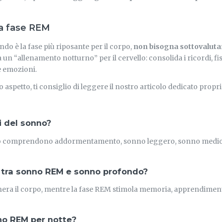
la fase REM
do è la fase più riposante per il corpo,
non bisogna sottovalutar
un “allenamento notturno” per il cervello: consolida i ricordi, fi
e emozioni.
aspetto, ti consiglio di leggere il nostro articolo dedicato propri
i del sonno?
nno comprendono addormentamento, sonno leggero, sonno medio
è tra sonno REM e sonno profondo?
nera il corpo, mentre la fase REM stimola memoria, apprendimen
no REM per notte?