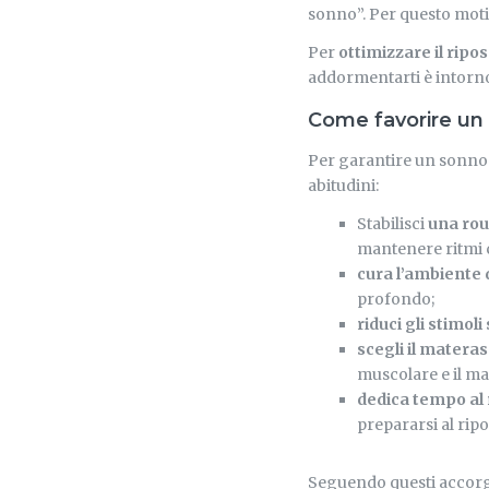
sonno”. Per questo motiv
Per
ottimizzare il ripo
addormentarti è intorno 
Come favorire un
Per garantire un sonno
abitudini:
Stabilisci
una rou
mantenere ritmi ci
cura l’ambiente
profondo;
riduci gli stimoli 
scegli il matera
muscolare e il ma
dedica tempo al
prepararsi al ripo
Seguendo questi accorg