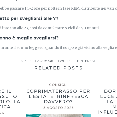
be passare 1,5-2 ore per notte in fase REM, distribuite nei vari ci
tto per svegliarsi alle 7?
 intorno alle 23, così da completare 5 cicli da 90 minuti.
sonno è meglio svegliarsi?
durante il sonno leggero, quando il corpo è già vicino alla veglia e 
FACEBOOK
TWITTER
PINTEREST
SHARE:
RELATED POSTS
CONSIGLI
E IL
COPRIMATERASSO PER
DOR
ESSUTO
L’ESTATE: RINFRESCA
LUCE 
RLO: LA
DAVVERO?
LA 
TICA
N
3 AGOSTO 2026
INFLUE
26