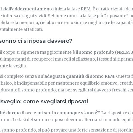
ti dall’addormentamento
inizia la fase REM. È caratterizzata da
le intensa e sogni vividi. Sebbene non sia la fase più “riposante” pe
idare la memoria, rielaborare emozioni e migliorare le capacità
entalmente affaticati.
sonno ci si riposa davvero?
i il corpo si rigenera maggiormente è
il sonno profondo (NREM 3
importanti di recupero: i muscoli si rilassano, i tessuti si riparan
nte la veglia.
rsi completo senza un’
adeguata quantità di sonno REM
. Questa 
o fisico, è indispensabile per mantenere equilibrio emotivo, creativ
più durante il sonno profondo, ma per svegliarsi davvero freschi s
isveglio: come svegliarsi riposati
hé dormo 8 ore e mi sento comunque stanco?
”. La risposta è c
sonno. Le fasi del sonno e riposo devono alternarsi in modo equili
 il sonno profondo, si può provare una forte sensazione di stordim