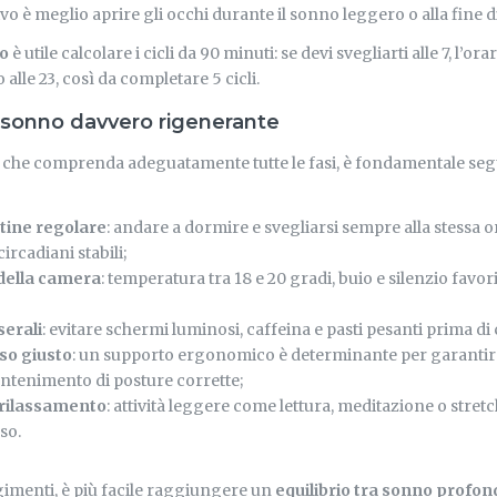
o è meglio aprire gli occhi durante il sonno leggero o alla fine d
so
è utile calcolare i cicli da 90 minuti: se devi svegliarti alle 7, l’or
alle 23, così da completare 5 cicli.
 sonno davvero rigenerante
 che comprenda adeguatamente tutte le fasi, è fondamentale se
tine regolare
: andare a dormire e svegliarsi sempre alla stessa or
rcadiani stabili;
 della camera
: temperatura tra 18 e 20 gradi, buio e silenzio favo
serali
: evitare schermi luminosi, caffeina e pasti pesanti prima di 
sso giusto
: un supporto ergonomico è determinante per garantire
ntenimento di posture corrette;
 rilassamento
: attività leggere come lettura, meditazione o stret
so.
imenti, è più facile raggiungere un
equilibrio tra sonno profo