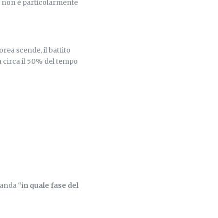
 e non è particolarmente
rea scende, il battito
a circa il 50% del tempo
manda “
in quale fase del