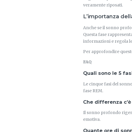
veramente riposati.
L’importanza del
Anche se il sonno profon
Questa fase rappresenta 
informazioni e regola l
Per approfondire questo 
FAQ
Quali sono le 5 fas
Le cinque fasi del so
fase REM.
Che differenza c’
Il sonno profondo rige
emotiva.
Quante ore di son