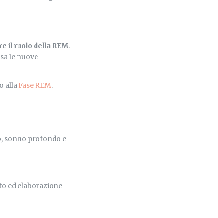
e il ruolo della REM
.
ssa le nuove
o alla
Fase REM
.
, sonno profondo e
to ed elaborazione