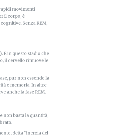
 rapidi movimenti
r il corpo, è
 cognitive. Senza REM,
)
. È in questo stadio che
o, il cervello rimuove le
fase, pur non essendo la
ità e memoria. In altre
erve anche la fase REM.
he non basta la quantità,
brato.
ento, detta “inerzia del