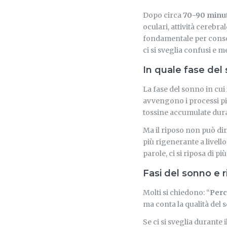
Dopo circa
70-90 minu
oculari, attività cerebra
fondamentale per consol
ci si sveglia confusi e m
In quale fase del 
La fase del sonno in cu
avvengono i processi più 
tossine accumulate dura
Ma il riposo non può di
più rigenerante a livell
parole, ci si riposa di 
Fasi del sonno e r
Molti si chiedono: “
Perc
ma conta la qualità del 
Se ci si sveglia durante