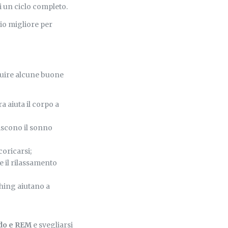
i un ciclo completo.
ario migliore per
guire alcune buone
a aiuta il corpo a
riscono il sonno
coricarsi;
 il rilassamento
ching aiutano a
ndo e REM
e svegliarsi