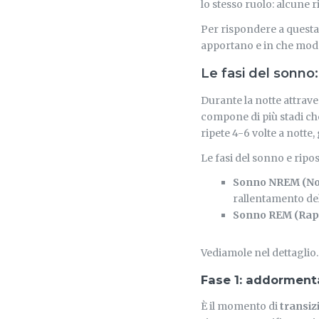
lo stesso ruolo: alcune 
Per rispondere a quest
apportano e in che modo
Le fasi del sonno:
Durante la notte attrav
compone di più stadi ch
ripete 4-6 volte a notte,
Le fasi del sonno e rip
Sonno NREM (No
rallentamento dell
Sonno REM (Rap
Vediamole nel dettaglio.
Fase 1: addormen
È il momento di
transiz