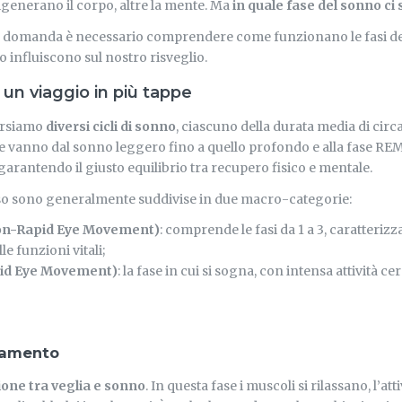
rigenerano il corpo, altre la mente. Ma
in quale fase del sonno ci s
a domanda è necessario comprendere come funzionano le fasi del
 influiscono sul nostro risveglio.
 un viaggio in più tappe
ersiamo
diversi cicli di sonno
, ciascuno della durata media di circa
e vanno dal sonno leggero fino a quello profondo e alla fase RE
 garantendo il giusto equilibrio tra recupero fisico e mentale.
oso sono generalmente suddivise in due macro-categorie:
n-Rapid Eye Movement)
: comprende le fasi da 1 a 3, caratteriz
e funzioni vitali;
id Eye Movement)
: la fase in cui si sogna, con intensa attività ce
tamento
ione tra veglia e sonno
. In questa fase i muscoli si rilassano, l’att