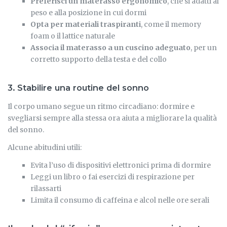
Preferisci un materasso ergonomico
, che si adatti al
peso e alla posizione in cui dormi
Opta per materiali traspiranti
, come il memory
foam o il lattice naturale
Associa il materasso a un cuscino adeguato
, per un
corretto supporto della testa e del collo
3. Stabilire una routine del sonno
Il corpo umano segue un ritmo circadiano: dormire e
svegliarsi sempre alla stessa ora aiuta a migliorare la qualità
del sonno.
Alcune abitudini utili:
Evita l’uso di dispositivi elettronici prima di dormire
Leggi un libro o fai esercizi di respirazione per
rilassarti
Limita il consumo di caffeina e alcol nelle ore serali