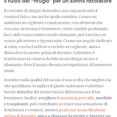
Il ruolo del “rifugio” per un sonno ristoratore
Il concetto di rifugio domestico non riguarda solo il
comfort fisico, ma anche quello emotivo. Creare un
ambiente accogliente e rassicurante, con elementi che
evocano sicurezza e benessere, come candele profumate,
luci calde e una routine serale rilassante, può favorire un
sonno più sereno e rigenerante. Creare un angolo dedicato
al relax, con luci soffuse e un letto accogliente, aiuta a
distendere la mente prima di dormire. L’obiettivo è
trasformare la camera da letto in un rifugio sicuro e
rilassante, dove il sonno diventa un’esperienza di benessere
totale.
Investire sulla qualità del sonno è una scelta che migliora la
vita quotidiana. Scegliere il giusto materasso e adottare
buone abitudini del sonno farà la differenza per il tuo
benessere. Inoltre,
scegliere
lenzuola in percalle
, morbide
e traspiranti
, può contribuire a creare una sensazione di
freschezza e comfort, mentre
praticare la meditazione
prima di dormire
aiuta a rilassare la mente e favorire un