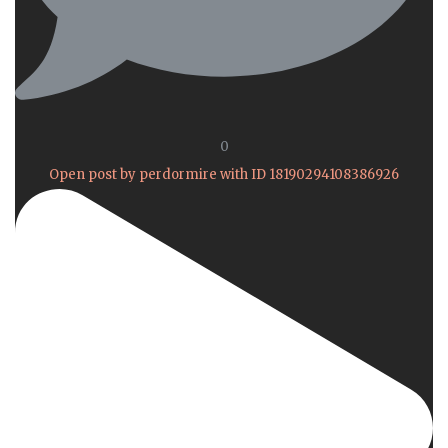
0
Open post by perdormire with ID 18190294108386926