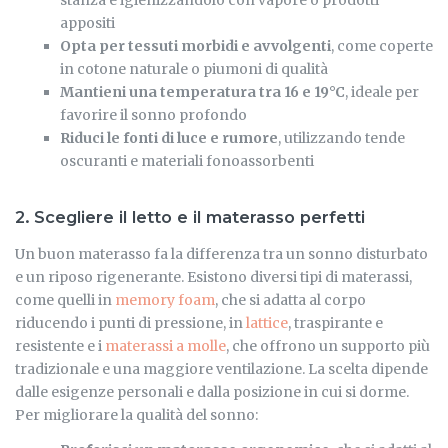
stanza e igienizzandolo con vapore o prodotti
appositi
Opta per tessuti morbidi e avvolgenti
, come coperte
in cotone naturale o piumoni di qualità
Mantieni una temperatura tra 16 e 19°C
, ideale per
favorire il sonno profondo
Riduci le fonti di luce e rumore
, utilizzando tende
oscuranti e materiali fonoassorbenti
2. Scegliere il letto e il materasso perfetti
Un buon materasso fa la differenza tra un sonno disturbato
e un riposo rigenerante. Esistono diversi tipi di materassi,
come quelli in
memory foam
, che si adatta al corpo
riducendo i punti di pressione, in
lattice
, traspirante e
resistente e i
materassi a molle
, che offrono un supporto più
tradizionale e una maggiore ventilazione. La scelta dipende
dalle esigenze personali e dalla posizione in cui si dorme.
Per migliorare la qualità del sonno: