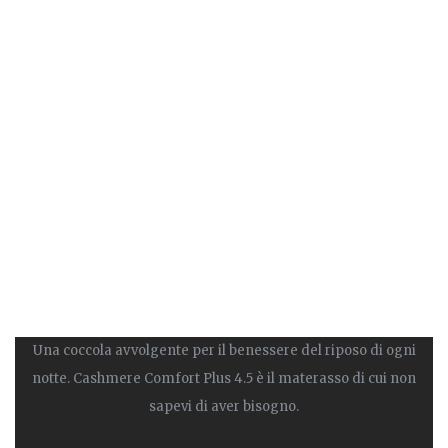
Una coccola avvolgente per il benessere del riposo di ogni
notte. Cashmere Comfort Plus 4.5 è il materasso di cui non
sapevi di aver bisogno.