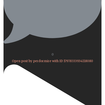
0
Open post by perdormire with ID 17978333934118080