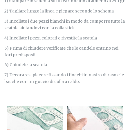
1) Stampare lo schema su un cartoncino di almeno di 250 gr
2) Tagliare lungo la linea e piegare secondo lo schema
3) Incollate i due pezzi bianchi in modo da comporre tutto la
scatola aiutandovi con la colla stick
4) Incollate i pezzi colorati e rivestite la scatola
5) Prima di chiudere verificate che le candele entrino nei
fori predisposti
6) Chiudete la scatola
7) Decorare a piacere fissando i fiocchi in nastro di raso e le
bacche con un goccio di colla a caldo.