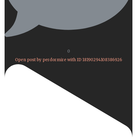
0
Open post by perdormire with ID 18190294108386926