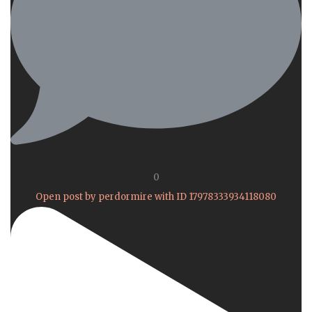
0
Open post by perdormire with ID 17978333934118080