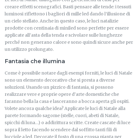
creare effetti scenografici. Basti pensare alle tende: i tessuti
luminosi riflettono i bagliori di mille led dando l’illusione di
un cielo stellato. Anche in questo caso, le luci natalizie
prodotte con centinaia di miniled sono perfette per essere
applicate all’asta della tenda e scivolare sulle lunghezze
perché non generano calore e sono quindi sicure anche per
un utilizzo prolungato.
Fantasia che illumina
Come è possibile notare dagli esempi forniti, le luci di Natale
sono un elemento decorativo che si presta a diverse
soluzioni. Usando un pizzico di fantasia, si possono
realizzare vere e proprie opere d’arte domestiche che
faranno bella la casa e lasceranno a bocca aperta gli ospiti.
Volete ancora qualche idea? Applicate le luci di Natale alla
parete formando sagome (stelle, cuori, abeti di Natale,
spicchi di luna…) o addirittura scritte. Create cascate di luce
sopra il letto facendo scendere dal soffitto tanti fili di
lucciole a led. Decorate il fusto di una grossa pianta per