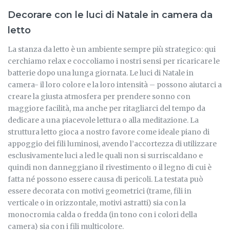
Decorare con le luci di Natale in camera da
letto
La stanza da letto è un ambiente sempre più strategico: qui
cerchiamo relax e coccoliamo i nostri sensi per ricaricare le
batterie dopo una lunga giornata. Le luci di Natale in
camera- il loro colore e la loro intensità – possono aiutarci a
creare la giusta atmosfera per prendere sonno con
maggiore facilità, ma anche per ritagliarci del tempo da
dedicare a una piacevole lettura o alla meditazione. La
struttura letto gioca a nostro favore come ideale piano di
appoggio dei fili luminosi, avendo l’accortezza di utilizzare
esclusivamente luci a led le quali non si surriscaldano e
quindi non danneggiano il rivestimento o il legno di cui è
fatta né possono essere causa di pericoli. La testata può
essere decorata con motivi geometrici (trame, fili in
verticale o in orizzontale, motivi astratti) sia con la
monocromia calda o fredda (in tono con i colori della
camera) sia con i fili multicolore.