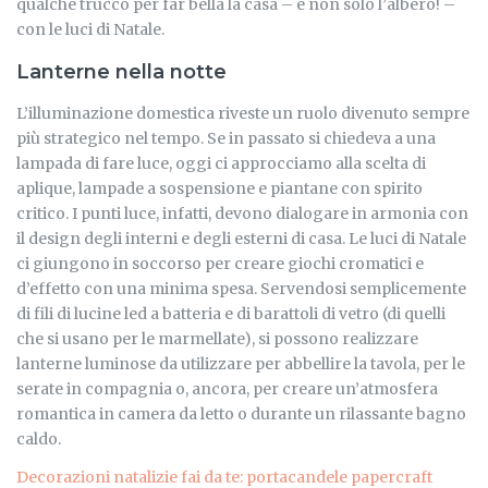
qualche trucco per far bella la casa – e non solo l’albero! –
con le luci di Natale.
Lanterne nella notte
L’illuminazione domestica riveste un ruolo divenuto sempre
più strategico nel tempo. Se in passato si chiedeva a una
lampada di fare luce, oggi ci approcciamo alla scelta di
aplique, lampade a sospensione e piantane con spirito
critico. I punti luce, infatti, devono dialogare in armonia con
il design degli interni e degli esterni di casa. Le luci di Natale
ci giungono in soccorso per creare giochi cromatici e
d’effetto con una minima spesa. Servendosi semplicemente
di fili di lucine led a batteria e di barattoli di vetro (di quelli
che si usano per le marmellate), si possono realizzare
lanterne luminose da utilizzare per abbellire la tavola, per le
serate in compagnia o, ancora, per creare un’atmosfera
romantica in camera da letto o durante un rilassante bagno
caldo.
Decorazioni natalizie fai da te: portacandele papercraft