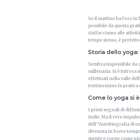
Se il mattino ha l’oro in
possibile da questa prati
riaffacciamo alle attivit
tempo stesso, è perfett
Storia dello yoga
Sembra impossibile da cr
millenaria. Si è tutt’ora i
effettuati nella valle de
testimoniano la pratica 
Come lo yoga si è
I primi segnali di diffu
Indie. Ma il vero impuls
dell’”Autobiografia di 
divenuta in breve tempo 
mente e corpo come un’un