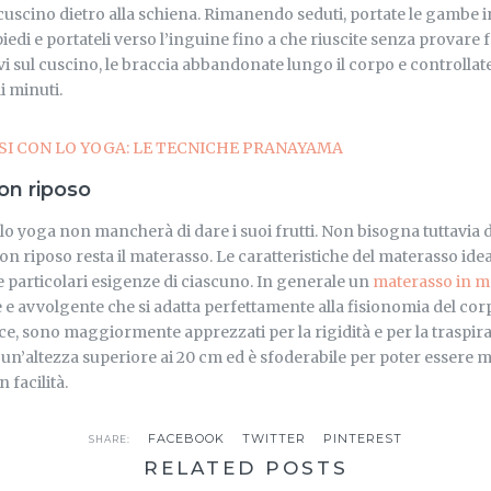
 cuscino dietro alla schiena. Rimanendo seduti, portate le gambe 
iedi e portateli verso l’inguine fino a che riuscite senza provare f
i sul cuscino, le braccia abbandonate lungo il corpo e controllate
i minuti.
 CON LO YOGA: LE TECNICHE PRANAYAMA
uon riposo
lo yoga non mancherà di dare i suoi frutti. Non bisogna tuttavia 
uon riposo resta il materasso. Le caratteristiche del materasso ide
e particolari esigenze di ciascuno. In generale un
materasso in 
e avvolgente che si adatta perfettamente alla fisionomia del corp
ece, sono maggiormente apprezzati per la rigidità e per la traspira
un’altezza superiore ai 20 cm ed è sfoderabile per poter essere 
 facilità.
FACEBOOK
TWITTER
PINTEREST
SHARE:
RELATED POSTS