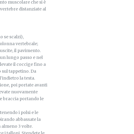
mento muscolare che si è
 vertebre distanziate al
o se scalzi),
colonna vertebrale;
uscite, il pavimento.
n un lungo passo e nel
levate il coccige fino a
 sul tappetino. Da
’indietro la testa.
ione, poi portate avanti
llevate nuovamente
le braccia portando le
enendo i polsi e le
spirando abbassate la
a almeno 3 volte.
e i talloni. Stendete le