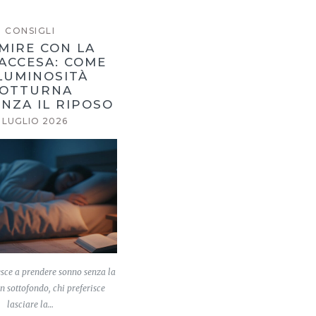
CONSIGLI
MIRE CON LA
ACCESA: COME
LUMINOSITÀ
OTTURNA
NZA IL RIPOSO
 LUGLIO 2026
esce a prendere sonno senza la
n sottofondo, chi preferisce
lasciare la…