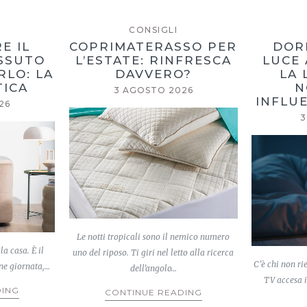
CONSIGLI
E IL
COPRIMATERASSO PER
DOR
ESSUTO
L’ESTATE: RINFRESCA
LUCE 
RLO: LA
DAVVERO?
LA 
TICA
N
3 AGOSTO 2026
INFLUE
26
3
Le notti tropicali sono il nemico numero
la casa. È il
uno del riposo. Ti giri nel letto alla ricerca
C’è chi non ri
ine giornata,…
dell’angolo…
TV accesa i
DING
CONTINUE READING