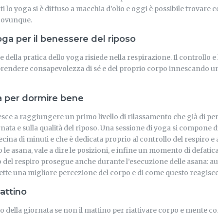
nti lo yoga si è diffuso a macchia d’olio e oggi è possibile trovare 
e ovunque.
oga per il benessere del riposo
della pratica dello yoga risiede nella respirazione. Il controllo e
prendere consapevolezza di sé e del proprio corpo innescando u
a per dormire bene
esce a raggiungere un primo livello di rilassamento che già di per
nata e sulla qualità del riposo. Una sessione di yoga si compone di
cina di minuti e che è dedicata proprio al controllo del respiro e a
le asana, vale a dire le posizioni, e infine un momento di defati
lo del respiro prosegue anche durante l’esecuzione delle asana: a
te una migliore percezione del corpo e di come questo reagisce a
attino
della giornata se non il mattino per riattivare corpo e mente con