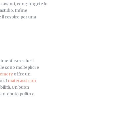
in avanti, congiungete le
astidio. Infine
 il respiro per una
dimenticare che il
ale sono molteplici e
memory
offre un
o. I
materassi con
bilità. Un buon
mantenuto pulito e