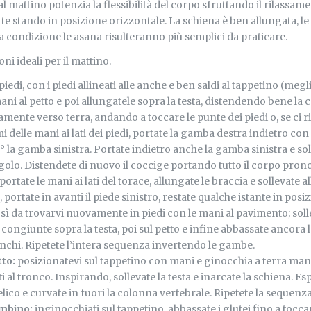
al mattino potenzia la flessibilità del corpo sfruttando il rilassa
tte stando in posizione orizzontale. La schiena è ben allungata, le
 condizione le asana risulteranno più semplici da praticare.
oni ideali per il mattino.
piedi, con i piedi allineati alle anche e ben saldi al tappetino (megli
ni al petto e poi allungatele sopra la testa, distendendo bene la 
amente verso terra, andando a toccare le punte dei piedi o, se ci ri
i delle mani ai lati dei piedi, portate la gamba destra indietro co
° la gamba sinistra. Portate indietro anche la gamba sinistra e sol
olo. Distendete di nuovo il coccige portando tutto il corpo prono
rtate le mani ai lati del torace, allungate le braccia e sollevate all
ortate in avanti il piede sinistro, restate qualche istante in posiz
osì da trovarvi nuovamente in piedi con le mani al pavimento; so
congiunte sopra la testa, poi sul petto e infine abbassate ancora 
ianchi. Ripetete l’intera sequenza invertendo le gambe.
tto:
posizionatevi sul tappetino con mani e ginocchia a terra mant
i al tronco. Inspirando, sollevate la testa e inarcate la schiena. E
lico e curvate in fuori la colonna vertebrale. Ripetete la sequenz
ambino:
inginocchiati sul tappetino, abbassate i glutei fino a toccar