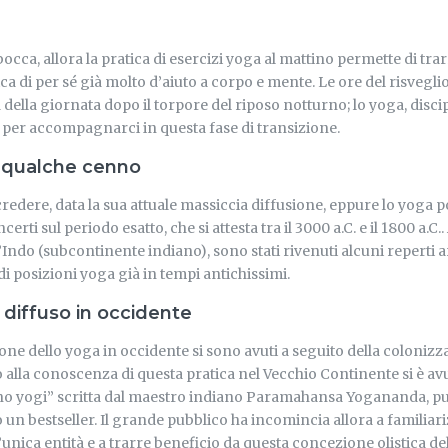
 bocca, allora la pratica di esercizi yoga al mattino permette di tr
ca di per sé già molto d’aiuto a corpo e mente. Le ore del risveglio
à della giornata dopo il torpore del riposo notturno; lo yoga, discip
o per accompagnarci in questa fase di transizione.
: qualche cenno
edere, data la sua attuale massiccia diffusione, eppure lo yoga p
ncerti sul periodo esatto, che si attesta tra il 3000 a.C. e il 1800 a.C.
ll’Indo (subcontinente indiano), sono stati rivenuti alcuni reperti
di posizioni yoga già in tempi antichissimi.
 diffuso in occidente
sione dello yoga in occidente si sono avuti a seguito della coloniz
o alla conoscenza di questa pratica nel Vecchio Continente si è av
uno yogi” scritta dal maestro indiano Paramahansa Yogananda, pu
un bestseller. Il grande pubblico ha incomincia allora a familiari
ica entità e a trarre beneficio da questa concezione olistica del