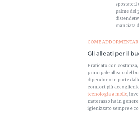
spostate il
palme dei p
distendetev
manciata d
COME ADDORMENTARSI
Gli alleati per il b
Praticato con costanza, 
principale alleato del b
dipendono in parte dall
comfort più accogliente 
tecnologia a molle
, inv
materasso ha in genere 
igienizzato sempre e con