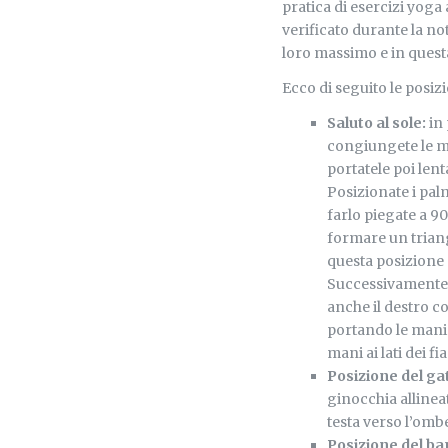
pratica di esercizi yoga 
verificato durante la no
loro massimo e in questa
Ecco di seguito le posizi
Saluto al sole:
in 
congiungete le ma
portatele poi lent
Posizionate i palm
farlo piegate a 90
formare un triang
questa posizione po
Successivamente, p
anche il destro c
portando le mani 
mani ai lati dei f
Posizione del ga
ginocchia allineat
testa verso l’ombe
Posizione del b