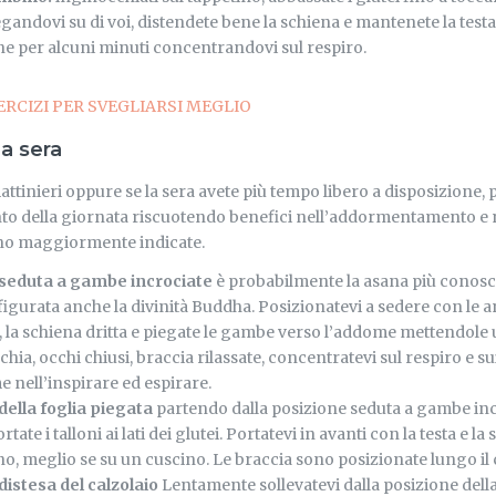
gandovi su di voi, distendete bene la schiena e mantenete la testa 
ne per alcuni minuti concentrandovi sul respiro.
ERCIZI PER SVEGLIARSI MEGLIO
la sera
ttinieri oppure se la sera avete più tempo libero a disposizione, 
 della giornata riscuotendo benefici nell’addormentamento e nel
no maggiormente indicate.
 seduta a gambe incrociate
è probabilmente la asana più conosciu
figurata anche la divinità Buddha. Posizionatevi a sedere con le a
 la schiena dritta e piegate le gambe verso l’addome mettendole u
chia, occhi chiusi, braccia rilassate, concentratevi sul respiro e 
 nell’inspirare ed espirare.
della foglia piegata
partendo dalla posizione seduta a gambe incr
tate i talloni ai lati dei glutei. Portatevi in avanti con la testa e 
no, meglio se su un cuscino. Le braccia sono posizionate lungo il 
distesa del calzolaio
Lentamente sollevatevi dalla posizione della