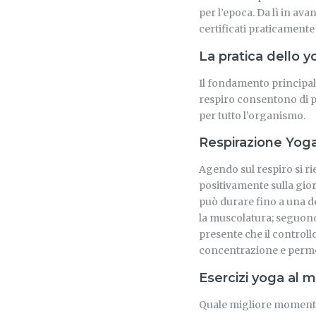
per l’epoca. Da lì in ava
certificati praticament
La pratica dello y
Il fondamento principale 
respiro consentono di 
per tutto l’organismo.
Respirazione Yog
Agendo sul respiro si ri
positivamente sulla gior
può durare fino a una de
la muscolatura; seguono 
presente che il control
concentrazione e permet
Esercizi yoga al m
Quale migliore momento 