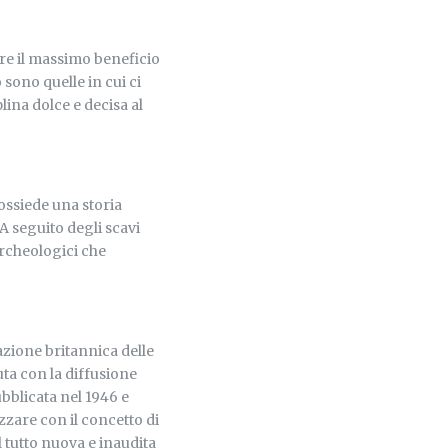
arre il massimo beneficio
 sono quelle in cui ci
lina dolce e decisa al
ossiede una storia
. A seguito degli scavi
 archeologici che
zazione britannica delle
uta con la diffusione
bblicata nel 1946 e
zzare con il concetto di
 tutto nuova e inaudita