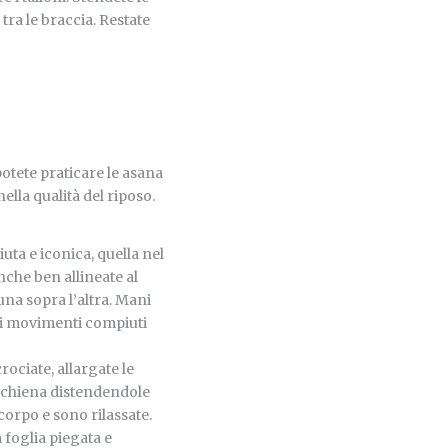
tra le braccia. Restate
potete praticare le asana
la qualità del riposo.
ta e iconica, quella nel
nche ben allineate al
na sopra l’altra. Mani
sui movimenti compiuti
ociate, allargate le
la schiena distendendole
corpo e sono rilassate.
 foglia piegata e