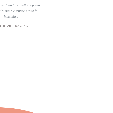
ato di andare a letto dopo una
ldissima e sentire subito le
lenzuola…
TINUE READING
M