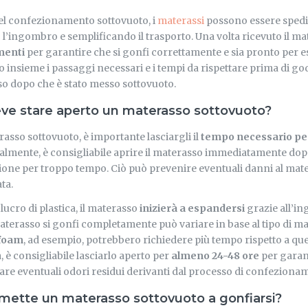
del confezionamento sottovuoto, i
materassi
possono essere spedit
l’ingombro e semplificando il trasporto. Una volta ricevuto il m
menti
per garantire che si gonfi correttamente e sia pronto per es
 insieme i passaggi necessari e i tempi da rispettare prima di god
o dopo che è stato messo sottovuoto.
e stare aperto un materasso sottovuoto?
asso sottovuoto, è importante lasciargli il
tempo necessario per
almente, è consigliabile aprire il materasso immediatamente dop
zione per troppo tempo. Ciò può prevenire eventuali danni al mater
ta.
lucro di plastica, il materasso
inizierà a espandersi
grazie all’ing
aterasso si gonfi completamente può variare in base al tipo di mate
 foam
, ad esempio, potrebbero richiedere più tempo rispetto a que
a, è consigliabile lasciarlo aperto per
almeno 24-48 ore
per garan
are eventuali odori residui derivanti dal processo di confeziona
mette un materasso sottovuoto a gonfiarsi?