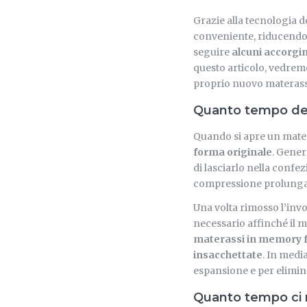
Grazie alla tecnologia 
conveniente, riducendo 
seguire
alcuni accorgi
questo articolo, vedremo
proprio nuovo materass
Quanto tempo dev
Quando si apre un mater
forma originale
. Gener
di lasciarlo nella confe
compressione prolunga
Una volta rimosso l’invo
necessario affinché il m
materassi in memory
insacchettate
. In medi
espansione e per elimin
Quanto tempo ci 