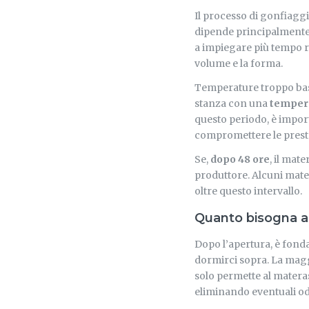
Il processo di gonfiagg
dipende principalmente d
a impiegare più tempo ri
volume e la forma.
Temperature troppo bass
stanza con una
temperat
questo periodo, è import
compromettere le prest
Se,
dopo 48 ore
, il mat
produttore. Alcuni mate
oltre questo intervallo.
Quanto bisogna a
Dopo l’apertura, è fond
dormirci sopra. La magg
solo permette al materas
eliminando eventuali od