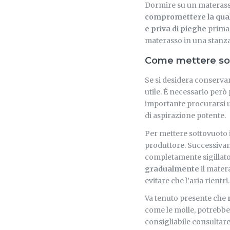
Dormire su un materas
compromettere la qual
e priva di pieghe
prima d
materasso in una stanza 
Come mettere so
Se si desidera conserva
utile. È necessario però
importante procurarsi
di aspirazione potente.
Per mettere sottovuoto 
produttore. Successivame
completamente sigillato. 
gradualmente
il mater
evitare che l’aria rientri.
Va tenuto presente che
come le molle, potrebbe
consigliabile consultare