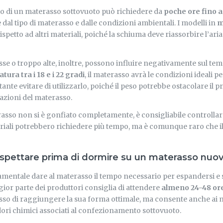
io di un materasso sottovuoto può richiedere da
poche ore fino a
al tipo di materasso e dalle condizioni ambientali. I modelli in
m
spetto ad altri materiali, poiché la schiuma deve riassorbire l’aria
e o troppo alte, inoltre, possono influire negativamente sul tem
ura tra i 18 e i 22 gradi
, il materasso avrà le condizioni ideali 
ante evitare di utilizzarlo, poiché il peso potrebbe ostacolare il 
azioni del materasso.
erasso non si è gonfiato completamente, è consigliabile controllare
riali potrebbero richiedere più tempo, ma è comunque raro che i
spettare prima di dormire su un materasso nuo
amentale dare al materasso il tempo necessario per espandersi e s
ior parte dei produttori consiglia di attendere
almeno 24-48 or
so di raggiungere la sua forma ottimale, ma consente anche ai mat
ori chimici associati al confezionamento sottovuoto.