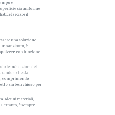
 tempo e
superficie sia
uniforme
iabile lasciare il
 essere una soluzione
. Innanzitutto, è
apolvere
con funzione
ndo le indicazioni del
curandosi che sia
a,
comprimendo
etto sia ben chiuso
per
to
. Alcuni materiali,
. Pertanto, è sempre