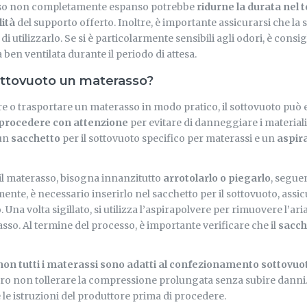
so non completamente espanso potrebbe
ridurne la durata nel
ità
del supporto offerto. Inoltre, è importante assicurarsi che la 
i utilizzarlo. Se si è particolarmente sensibili agli odori, è consigl
ben ventilata durante il periodo di attesa.
ttovuoto un materasso?
re o trasportare un materasso in modo pratico, il sottovuoto può
procedere con attenzione
per evitare di danneggiare i materiali
 un
sacchetto
per il sottovuoto specifico per materassi e un
aspir
il materasso, bisogna innanzitutto
arrotolarlo o piegarlo
, segue
nte, è necessario inserirlo nel sacchetto per il sottovuoto, assi
Una volta sigillato, si utilizza l’aspirapolvere per rimuovere l’ari
asso. Al termine del processo, è importante verificare che il
sacch
non tutti i materassi sono adatti al confezionamento sottovuo
ro non tollerare la compressione prolungata senza subire danni
 le istruzioni del produttore prima di procedere.