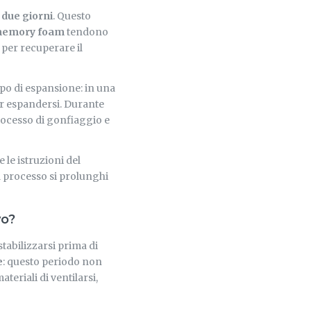
 due giorni
. Questo
emory foam
tendono
 per recuperare il
po di espansione: in una
per espandersi. Durante
processo di gonfiaggio e
 le istruzioni del
l processo si prolunghi
vo?
tabilizzarsi prima di
e
: questo periodo non
eriali di ventilarsi,