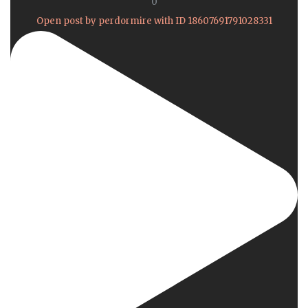
0
Open post by perdormire with ID 18607691791028331