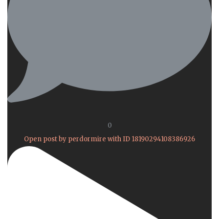
0
Open post by perdormire with ID 18190294108386926