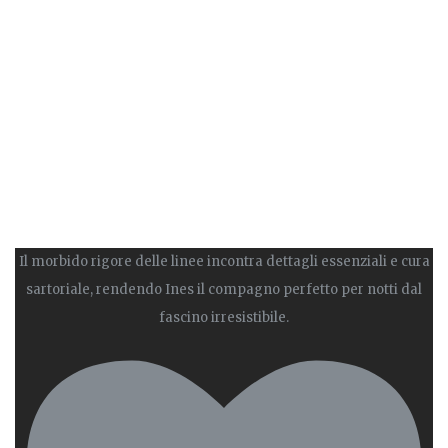
Il morbido rigore delle linee incontra dettagli essenziali e cura
sartoriale, rendendo Ines il compagno perfetto per notti dal
fascino irresistibile.