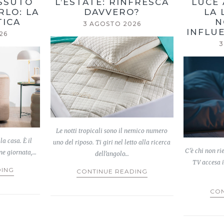
ESSUTO
L’ESTATE: RINFRESCA
LUCE 
RLO: LA
DAVVERO?
LA 
TICA
N
3 AGOSTO 2026
INFLUE
26
3
Le notti tropicali sono il nemico numero
la casa. È il
uno del riposo. Ti giri nel letto alla ricerca
C’è chi non ri
ine giornata,…
dell’angolo…
TV accesa i
DING
CONTINUE READING
CON