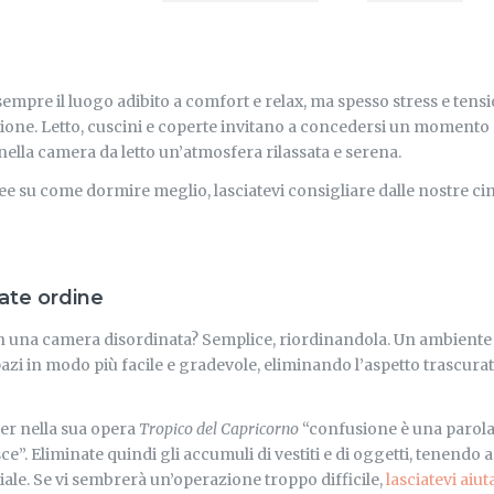
sempre il luogo adibito a comfort e relax, ma spesso stress e ten
ione. Letto, cuscini e coperte invitano a concedersi un momento d
lla camera da letto un’atmosfera rilassata e serena.
idee su come dormire meglio, lasciatevi consigliare dalle nostre ci
fate ordine
una camera disordinata? Semplice, riordinandola. Un ambiente o
pazi in modo più facile e gradevole, eliminando l’aspetto trascurat
er nella sua opera
Tropico del Capricorno
“confusione è una parola
ce”. Eliminate quindi gli accumuli di vestiti e di oggetti, tenendo
ale. Se vi sembrerà un’operazione troppo difficile,
lasciatevi ai