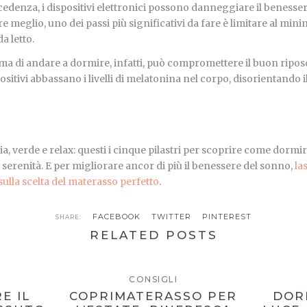
denza, i dispositivi elettronici possono danneggiare il benesser
 meglio, uno dei passi più significativi da fare è limitare al mini
 letto.
prima di andare a dormire, infatti, può compromettere il buon riposo
spositivi abbassano i livelli di melatonina nel corpo, disorientando 
ia, verde e relax: questi i cinque pilastri per scoprire come dormir
e serenità. E per migliorare ancor di più il benessere del sonno,
la
sulla scelta del materasso perfetto
.
FACEBOOK
TWITTER
PINTEREST
SHARE:
RELATED POSTS
CONSIGLI
E IL
COPRIMATERASSO PER
DOR