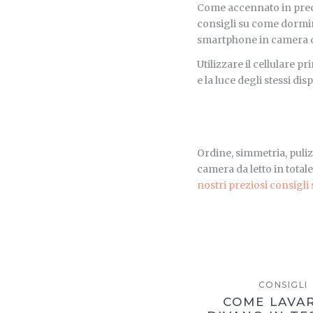
Come accennato in prece
consigli su come dormire
smartphone in camera da
Utilizzare il cellulare 
e la luce degli stessi di
Ordine, simmetria, puliz
camera da letto in total
nostri preziosi consigli 
CONSIGLI
COME LAVAR