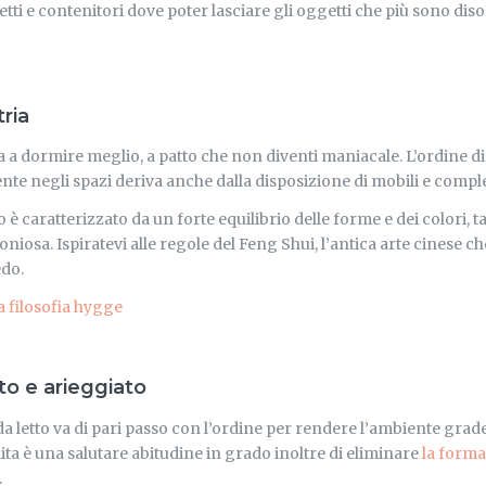
ssetti e contenitori dove poter lasciare gli oggetti che più sono dis
ria
a a dormire meglio, a patto che non diventi maniacale. L’ordine 
nte negli spazi deriva anche dalla disposizione di mobili e comp
 caratterizzato da un forte equilibrio delle forme e dei colori, 
oniosa. Ispiratevi alle regole del Feng Shui, l’antica arte cinese ch
edo.
a filosofia hygge
to e arieggiato
da letto va di pari passo con l’ordine per rendere l’ambiente grade
ta è una salutare abitudine in grado inoltre di eliminare
la forma
.