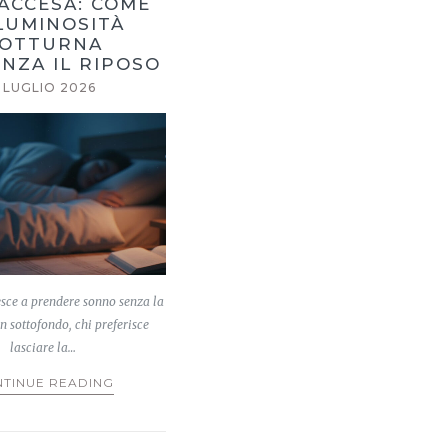
ACCESA: COME
LUMINOSITÀ
OTTURNA
NZA IL RIPOSO
 LUGLIO 2026
esce a prendere sonno senza la
n sottofondo, chi preferisce
lasciare la…
TINUE READING