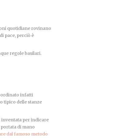
sioni quotidiane rovinano
i pace, perciò è
nque regole basilari.
rdinato infatti
o tipico delle stanze
 inventata per indicare
 a portata di mano
utare dal famoso metodo