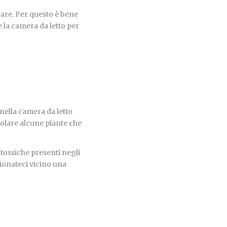
tare. Per questo è bene
 la camera da letto per
 nella camera da letto
icolare alcune piante che
 tossiche presenti negli
ionateci vicino una