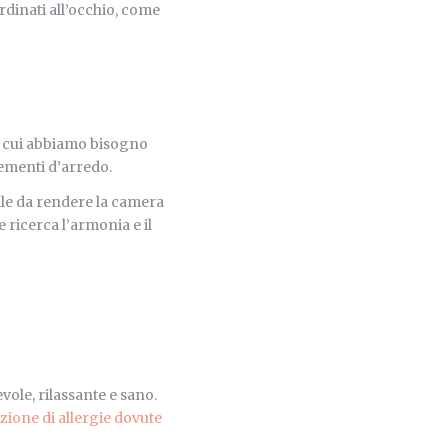
ordinati all’occhio, come
di cui abbiamo bisogno
lementi d’arredo.
tale da rendere la camera
e ricerca l’armonia e il
vole, rilassante e sano.
zione di allergie dovute