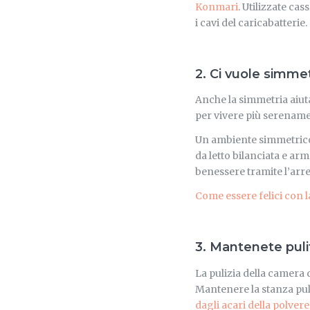
Konmari
. Utilizzate ca
i cavi del caricabatterie.
2. Ci vuole simmet
Anche la simmetria aiut
per vivere più serename
Un ambiente simmetrico è
da letto bilanciata e arm
benessere tramite l’arr
Come essere felici con l
3. Mantenete puli
La pulizia della camera 
Mantenere la stanza puli
dagli acari della polvere