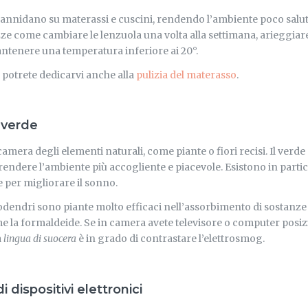
si annidano su materassi e cuscini, rendendo l’ambiente poco salu
ze come cambiare le lenzuola una volta alla settimana, arieggiare
ntenere una temperatura inferiore ai 20°.
 potrete dedicarvi anche alla
pulizia del materasso
.
 verde
amera degli elementi naturali, come piante o fiori recisi. Il verde
 a rendere l’ambiente più accogliente e piacevole. Esistono in part
e per migliorare il sonno.
lodendri sono piante molto efficaci nell’assorbimento di sostanze
e la formaldeide. Se in camera avete televisore o computer posiz
a
lingua di suocera
è in grado di contrastare l’elettrosmog.
i dispositivi elettronici